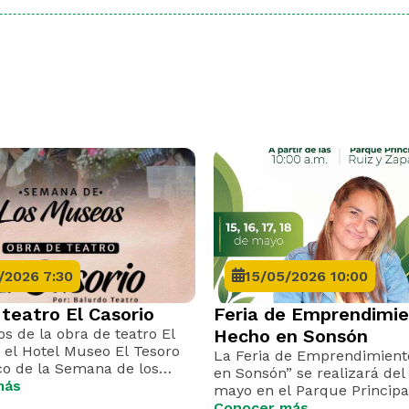
/2026 7:30
15/05/2026 10:00
teatro El Casorio
Feria de Emprendimi
s de la obra de teatro El
Hecho en Sonsón
 el Hotel Museo El Tesoro
La Feria de Emprendimient
co de la Semana de los
en Sonsón” se realizará del 
más
mayo en el Parque Principa
apoyar el talento y los pro
Conocer más