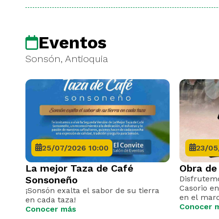
Eventos
Sonsón, Antioquia
25/07/2026 10:00
23/05
La mejor Taza de Café
Obra de 
Sonsoneño
Disfrutemo
Casorio en
¡Sonsón exalta el sabor de su tierra
en el mar
en cada taza!
Museos.
Conocer 
Conocer más