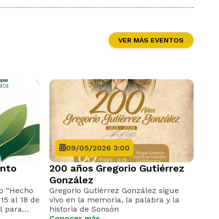
VER MÁS EVENTOS
09/05/2026 3:00
ento
200 años Gregorio Gutiérrez
González
o “Hecho
Gregorio Gutiérrez González sigue
15 al 18 de
vivo en la memoria, la palabra y la
l para
historia de Sonsón
ductos
Conocer más