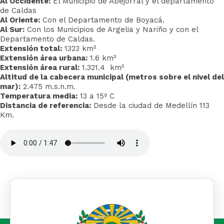
Al Occidente:
El Municipio de Abejorral y el departamento
de Caldas
Al Oriente:
Con el Departamento de Boyacá.
Al Sur:
Con los Municipios de Argelia y Nariño y con el
Departamento de Caldas.
Extensión total:
1323 km²
E
xtensión área urbana:
1.6 km²
Extensión área rural:
1.321.4 km²​
Altitud de la cabecera municipal (metros sobre el nivel del
mar):
2.475 m.s.n.m.
Temperatura media:
13 a 15º C
Distancia de referencia:
Desde la ciudad de Medellín 113
Km.