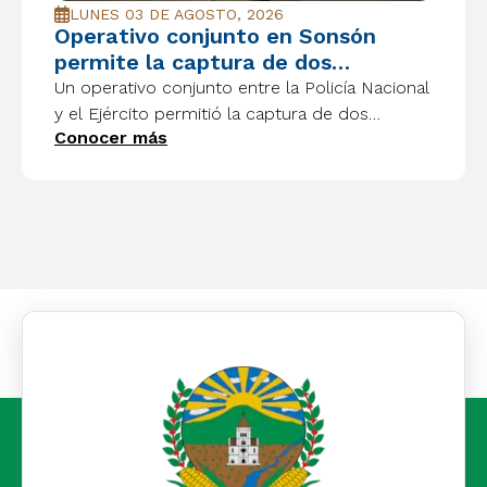
LUNES 03 DE AGOSTO, 2026
Operativo conjunto en Sonsón
permite la captura de dos
presuntos integrantes del GDO “El
Un operativo conjunto entre la Policía Nacional
Mesa”
y el Ejército permitió la captura de dos
Conocer más
presuntos integrantes del GDO “El Mesa” y la
incautación de armas, droga y otros
elementos en zona rural de Sonsón.