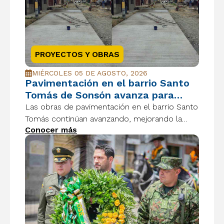
PROYECTOS Y OBRAS
MIÉRCOLES 05 DE AGOSTO, 2026
Pavimentación en el barrio Santo
Tomás de Sonsón avanza para
mejorar la movilidad y la calidad de
Las obras de pavimentación en el barrio Santo
vida
Tomás continúan avanzando, mejorando la
Conocer más
movilidad, la seguridad vial y la calidad de vida
de las familias sonsoneñas.