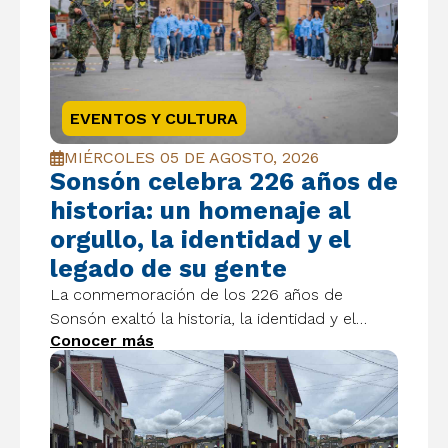
EVENTOS Y CULTURA
MIÉRCOLES 05 DE AGOSTO, 2026
Sonsón celebra 226 años de
historia: un homenaje al
orgullo, la identidad y el
legado de su gente
La conmemoración de los 226 años de
Sonsón exaltó la historia, la identidad y el
Conocer más
orgullo de pertenecer a un municipio que
continúa construyendo un futuro con
esperanza y grandeza.