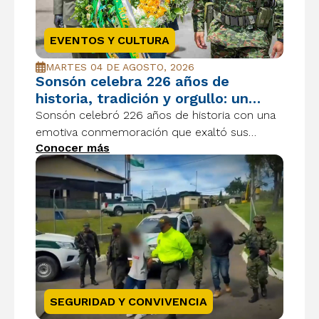
EVENTOS Y CULTURA
MARTES 04 DE AGOSTO, 2026
Sonsón celebra 226 años de
historia, tradición y orgullo: un
homenaje a sus raíces y a su futuro
Sonsón celebró 226 años de historia con una
emotiva conmemoración que exaltó sus
Conocer más
raíces, su cultura y el orgullo de seguir
construyendo un futuro lleno de esperanza.
SEGURIDAD Y CONVIVENCIA